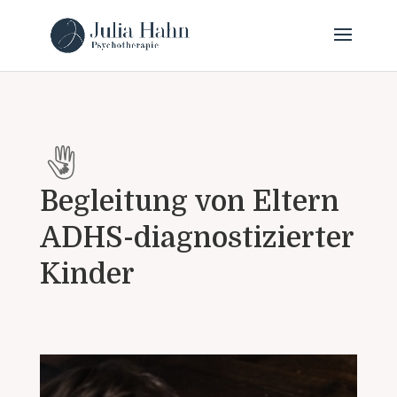
h
Begleitung von Eltern
a
ADHS-diagnostizierter
Kinder
n
d
s