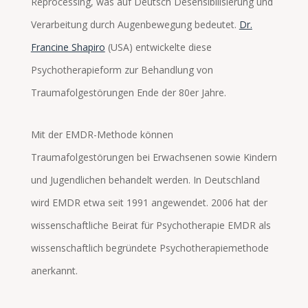
s
Reprocessing, was auf Deutsch Desensibilisierung und
Verarbeitung durch Augenbewegung bedeutet.
Dr.
e
Francine Shapiro
(USA) entwickelte diese
d
Psychotherapieform zur Behandlung von
Traumafolgestörungen Ende der 80er Jahre.
ic
o
Mit der EMDR-Methode können
Traumafolgestörungen bei Erwachsenen sowie Kindern
n
und Jugendlichen behandelt werden. In Deutschland
wird EMDR etwa seit 1991 angewendet. 2006 hat der
wissenschaftliche Beirat für Psychotherapie EMDR als
wissenschaftlich begründete Psychotherapiemethode
anerkannt.