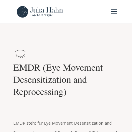
e
EMDR (Eye Movement
y
Desensitization and
Reprocessing)
e
cl
o
EMDR steht für Eye Movement Desensitization and